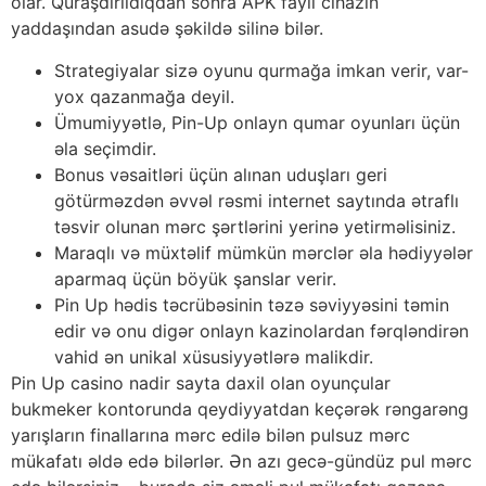
olar. Quraşdırıldıqdan sonra APK faylı cihazın
yaddaşından asudə şəkildə silinə bilər.
Strategiyalar sizə oyunu qurmağa imkan verir, var-
yox qazanmağa deyil.
Ümumiyyətlə, Pin-Up onlayn qumar oyunları üçün
əla seçimdir.
Bonus vəsaitləri üçün alınan uduşları geri
götürməzdən əvvəl rəsmi internet saytında ətraflı
təsvir olunan mərc şərtlərini yerinə yetirməlisiniz.
Maraqlı və müxtəlif mümkün mərclər əla hədiyyələr
aparmaq üçün böyük şanslar verir.
Pin Up hədis təcrübəsinin təzə səviyyəsini təmin
edir və onu digər onlayn kazinolardan fərqləndirən
vahid ən unikal xüsusiyyətlərə malikdir.
Pin Up casino nadir sayta daxil olan oyunçular
bukmeker kontorunda qeydiyyatdan keçərək rəngarəng
yarışların finallarına mərc edilə bilən pulsuz mərc
mükafatı əldə edə bilərlər. Ən azı gecə-gündüz pul mərc