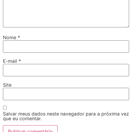
Nome
*
E-mail
*
Site
Salvar meus dados neste navegador para a próxima vez
que eu comentar.