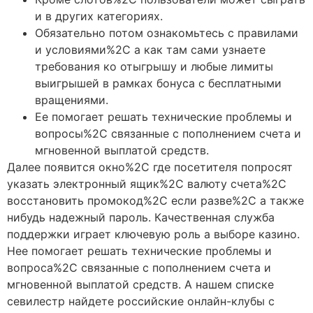
и в других категориях.
Обязательно потом ознакомьтесь с правилами
и условиями%2C а как там сами узнаете
требования ко отыгрышу и любые лимиты
выигрышей в рамках бонуса с бесплатными
вращениями.
Ее помогает решать технические проблемы и
вопросы%2C связанные с пополнением счета и
мгновенной выплатой средств.
Далее появится окно%2C где посетителя попросят
указать электронный ящик%2C валюту счета%2C
восстановить промокод%2C если разве%2C а также
нибудь надежный пароль. Качественная служба
поддержки играет ключевую роль а выборе казино.
Нее помогает решать технические проблемы и
вопроса%2C связанные с пополнением счета и
мгновенной выплатой средств. А нашем списке
севилестр найдете российские онлайн-клубы с