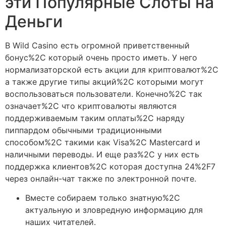
эти Популярные Слоты на
Деньги
В Wild Casino есть огромной приветственный
бонус%2C который очень просто иметь. У него
нормализаторской есть акции для криптовалют%2C
а также другие типы акций%2C которыми могут
воспользоваться пользователи. Конечно%2C так
означает%2C что криптовалюты являются
поддерживаемым таким оплаты%2C наряду
пиппардом обычными традиционными
способом%2C такими как Visa%2C Mastercard и
наличными переводы. И еще раз%2C у них есть
поддержка клиентов%2C которая доступна 24%2F7
через онлайн-чат также по электронной почте.
Вместе собираем только знатную%2C
актуальную и зловредную информацию для
наших читателей.