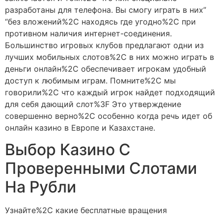
разработаны для телефона. Вы смогу играть в них”
“без вложений%2C находясь где угодно%2C при
противном наличия интернет-соединения.
Большинство игровых клубов предлагают одни из
лучших мобильных слотов%2C в них можно играть в
деньги онлайн%2C обеспечивает игрокам удобный
доступ к любимым играм. Помните%2C мы
говорили%2C что каждый игрок найдет подходящий
для себя дающий слот%3F Это утверждение
совершенно верно%2C особенно когда речь идет об
онлайн казино в Европе и Казахстане.
Выбор Казино С
Проверенными Слотами
На Рубли
Узнайте%2C какие бесплатные вращения