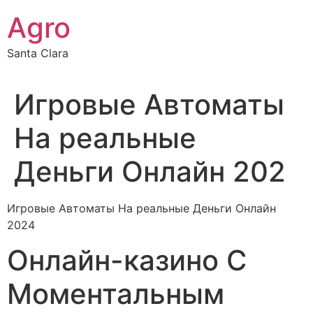
Ir
Agro
para
o
Santa Clara
conteúdo
Игровые Автоматы
На реальные
Деньги Онлайн 202
Игровые Автоматы На реальные Деньги Онлайн
2024
Онлайн-казино С
Моментальным