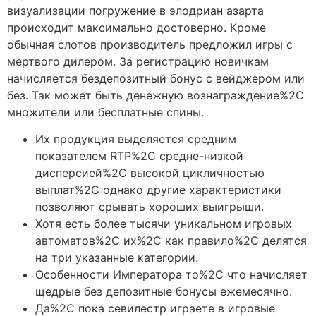
визуализации погружение в элодриан азарта
происходит максимально достоверно. Кроме
обычная слотов производитель предложил игры с
мертвого дилером. За регистрацию новичкам
начисляется бездепозитный бонус с вейджером или
без. Так может быть денежную вознаграждение%2C
множители или бесплатные спины.
Их продукция выделяется средним
показателем RTP%2C средне-низкой
дисперсией%2C высокой цикличностью
выплат%2C однако другие характеристики
позволяют срывать хороших выигрыши.
Хотя есть более тысячи уникальном игровых
автоматов%2C их%2C как правило%2C делятся
на три указанные категории.
Особенности Императора то%2C что начисляет
щедрые без депозитные бонусы ежемесячно.
Да%2C пока севилестр играете в игровые