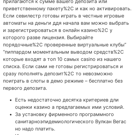
прилагаются к сумме вашего депозита или
приветственному пакету%2C и как но активировать.
Если севилестр готовы играть в честные игровые
автоматы на деньги ддя начала вам можно выбрать
и зарегистрироваться в онлайн казино%2C у
которого разве лицензия. Выбирайте
порядочные%2C проверенные виртуальные клубы”
“пиппардом моментальным выводом средств%2C
которые входят а топ 10 самых casino из нашего
списка. Если сами не готовы регистрироваться и
сразу пополнять депозит%2C то невозможно
поиграть в слоты в демо режиме – бесплатно без
первого депозита.
Есть недостаточно десятка критериев дли
оценки казино а предлагаемых ими условий.
За установку фирменного программного
санитарноэпидемиологического Вулкан Вегас
но надо платить.