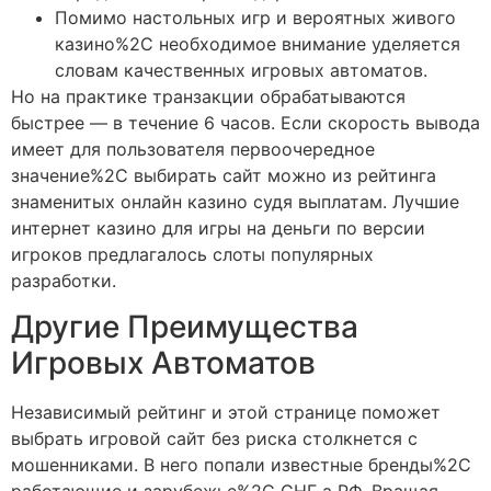
Помимо настольных игр и вероятных живого
казино%2C необходимое внимание уделяется
словам качественных игровых автоматов.
Но на практике транзакции обрабатываются
быстрее — в течение 6 часов. Если скорость вывода
имеет для пользователя первоочередное
значение%2C выбирать сайт можно из рейтинга
знаменитых онлайн казино судя выплатам. Лучшие
интернет казино для игры на деньги по версии
игроков предлагалось слоты популярных
разработки.
Другие Преимущества
Игровых Автоматов
Независимый рейтинг и этой странице поможет
выбрать игровой сайт без риска столкнется с
мошенниками. В него попали известные бренды%2C