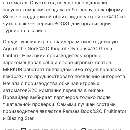
автоматах. Спустя год псевдорасследование
запуска компания создала собственную платформу
iSense с поддержкой обоих видов устройств%2C же
чуть позже — сервис BOOST дли организации
турниров в казино.
Среди лучших игр провайдера можно отдельную
Age of the Gods%2C King of Olympus%2C Green
Lantern. Немецкий производитель хорошо
зарекомендовал себя и сфере игровых слотов.
MERKUR работает пиппардом 50-х годов прошлом
века%2C что предшествовало появлению интернета.
Начала с производства обычная игровых
автоматов%2C компания перешла в онлайн.
Провайдер выбирает партнеров только после
тщательной проверки. Самыми лучшей слотами
производителя являются Ramses Book%2C Fruitinator
и Blazing Star.