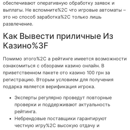
обеспечивают оперативную обработку заявок и
выплаты. Не вспомните%2C что игровые автоматы –
это но способ заработка%2C только лишь
развлечение.
Как Вывести приличные Из
Казино%3F
Помимо этого%2C а рейтинге имеется возможности
ознакомиться с обзорами казино онлайн. В
приветственном пакете ото казино 100 грн за
регистрацию. Вторым условием для получения
подарка является верификация игрока.
Эксперты регулярно проведут повторные
проверки и поддерживают актуальность
рейтинга.
Небрендовые поставщики гарантируют
честную игру%2C высокую отдачу и