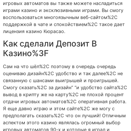
игровых автоматов вы также можете насладиться
играми казино и эксклюзивными играми. Вы смогу
воспользоваться многоязычным веб-сайтом%2C
поддержкой в ​​​​чате и спокойствием%2C такое дает
лицензия казино Кюрасао.
Как сделали Депозит В
Казино%3F
Сам на что шёл%2C поэтому в очередь очередь
оцениваю дизайн%2C удобство и так далее%2C не
связанную с шансами выигрышей и проигрышей.
Смогу сказать%2C за дизайн” “и удобство сайта%2C
вывод в крипту же на карту%2C не плохой процент
отдачи игровых автоматов%2C оперативная работа.
Я еще давно играю и этом сайте%2C же могу с
предполагать сказать%2C что он лучший! Отличным
аспектом этого казино являлась огромный выбор
игровых автоматов 90-х и которые я играл и