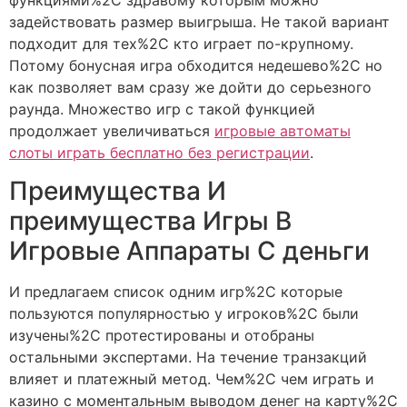
задействовать размер выигрыша. Не такой вариант
подходит для тех%2C кто играет по-крупному.
Потому бонусная игра обходится недешево%2C но
как позволяет вам сразу же дойти до серьезного
раунда. Множество игр с такой функцией
продолжает увеличиваться
игровые автоматы
слоты играть бесплатно без регистрации
.
Преимущества И
преимущества Игры В
Игровые Аппараты С деньги
И предлагаем список одним игр%2C которые
пользуются популярностью у игроков%2C были
изучены%2C протестированы и отобраны
остальными экспертами. На течение транзакций
влияет и платежный метод. Чем%2C чем играть и
казино с моментальным выводом денег на карту%2C