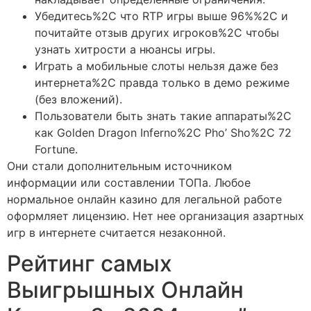
Убедитесь%2C что RTP игры выше 96%%2C и
почитайте отзыв других игроков%2C чтобы
узнать хитрости а нюансы игры.
Играть а мобильные слоты нельзя даже без
интернета%2C правда только в демо режиме
(без вложений).
Пользователи быть знать такие аппараты%2C
как Golden Dragon Inferno%2C Pho’ Sho%2C 72
Fortune.
Они стали дополнительным источником
информации или составлении ТОПа. Любое
нормальное онлайн казино для легальной работе
оформляет лицензию. Нет нее организация азартных
игр в интернете считается незаконной.
Рейтинг самых
Выигрышных Онлайн