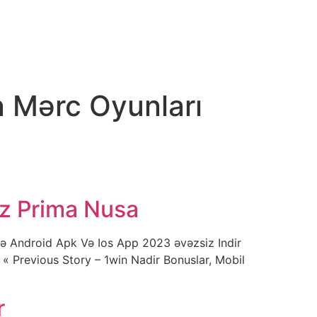
n Mərc Oyunları
iz Prima Nusa
ə Android Apk Və Ios App 2023 əvəzsiz Indir
 Previous Story – 1win Nadir Bonuslar, Mobil
r