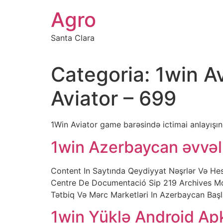
Ir
Agro
para
o
Santa Clara
conteúdo
Categoria:
1win A
Aviator – 699
1Win Aviator game barəsində ictimai anlayışını
1win Azerbaycan əvvəl
Content In Saytında Qeydiyyat Nəşrlər Və He
Centre De Documentació Sip 219 Archives Mos
Tətbiq Və Mərc Marketləri In Azerbaycan Baş
1win Yüklə Android Apk