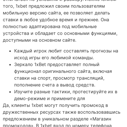
того, 1xbet предложил своим пользователям
мобильную версию сайта, ее позволяет делать
ставки в любое удобное время и прежнее. Она
полностью адаптирована под мобильные
устройства и обладает со основными функциями,
доступными на основном сайте.
Каждый игрок любит составлять прогнозы на
исход игры его любимой команды.
Зеркало 1xBet предоставляет полный
функционал оригинального сайта, включая
ставки на спорт, просмотр трансляций,
пополнение счета а вывод средств.
Изучите разные тактики, протестируйте их в
демо-режиме и примените для
Да, клиенты 1xbet могут получить промокод в
дружественных ресурсах также воспользовавшись
предложением в уникальном разделе «Магазин
промокодов». В 1xbet вход по номеру телефона