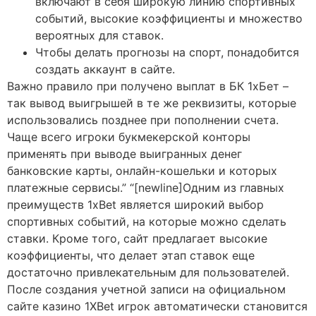
включают в себя широкую линию спортивных
событий, высокие коэффициенты и множество
вероятных для ставок.
Чтобы делать прогнозы на спорт, понадобится
создать аккаунт в сайте.
Важно правило при получено выплат в БК 1хБет –
так вывод выигрышей в те же реквизиты, которые
использовались позднее при пополнении счета.
Чаще всего игроки букмекерской конторы
применять при выводе выигранных денег
банковские карты, онлайн-кошельки и которых
платежные сервисы.” “[newline]Одним из главных
преимуществ 1xBet является широкий выбор
спортивных событий, на которые можно сделать
ставки. Кроме того, сайт предлагает высокие
коэффициенты, что делает этап ставок еще
достаточно привлекательным для пользователей.
После создания учетной записи на официальном
сайте казино 1XBet игрок автоматически становится