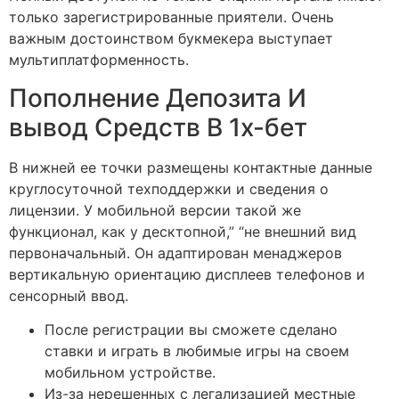
только зарегистрированные приятели. Очень
важным достоинством букмекера выступает
мультиплатформенность.
Пополнение Депозита И
вывод Средств В 1х-бет
В нижней ее точки размещены контактные данные
круглосуточной техподдержки и сведения о
лицензии. У мобильной версии такой же
функционал, как у десктопной,” “не внешний вид
первоначальный. Он адаптирован менаджеров
вертикальную ориентацию дисплеев телефонов и
сенсорный ввод.
После регистрации вы сможете сделано
ставки и играть в любимые игры на своем
мобильном устройстве.
Из-за нерешенных с легализацией местные