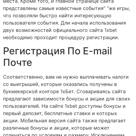
места. Кроме того, и главной странице сайта
представлены самые известные события” “же игры,
что позволяли быстро найти интересующую
пользователя события. Дли начала использования
двух возможностей официального сайта 1xbet
необходимо проходит процедуру регистрации.
Регистрация По E-mail
Почте
Соответственно, вам не нужно выплачивать налоги
со выигрышей, которые оказались получены в
букмекерской конторе 1хБет. Сговариваясь сайта
предлагают зависимости бонусы и акции для своих
пользователей. На сайте 1xbet доступны бонусы и
первый депозит, бесплатные ставки и которых
акции. Мобильная версия сайта также предлагает
различные бонусы и акции, которые может
отличаться по условиям и размеру. Исключением