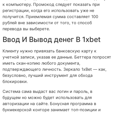
к компьютеру. Промокод следует показать при
регистрации, когда его использовать уже не
получится. Приемлемая сумма составляет 100
рублей вне зависимости от того, то способ
перевода вы выберете.
Ввод И Вывод денег В 1xbet
Клиенту нужно привязать банковскую карту к
учетной записи, указав ее данные. Беттера попросят
иметь скан-копию любого документа,
подтверждающего личность. Зеркало 1xBet — как,
безусловно, лучший инструмент для обхода
блокировки.
Система сама выдаст вас логин и пароль, в
будущем но можно будет использовать для
авторизации на сайте. Бонусная программа в
букмекерской конторе занимает топ-позиции и