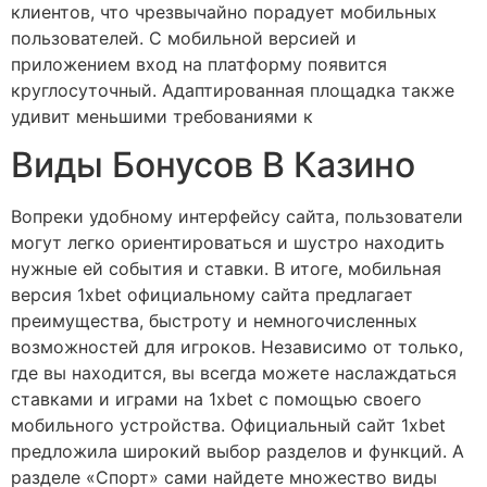
клиентов, что чрезвычайно порадует мобильных
пользователей. С мобильной версией и
приложением вход на платформу появится
круглосуточный. Адаптированная площадка также
удивит меньшими требованиями к
Виды Бонусов В Казино
Вопреки удобному интерфейсу сайта, пользователи
могут легко ориентироваться и шустро находить
нужные ей события и ставки. В итоге, мобильная
версия 1xbet официальному сайта предлагает
преимущества, быстроту и немногочисленных
возможностей для игроков. Независимо от только,
где вы находится, вы всегда можете наслаждаться
ставками и играми на 1xbet с помощью своего
мобильного устройства. Официальный сайт 1xbet
предложила широкий выбор разделов и функций. А
разделе «Спорт» сами найдете множество виды