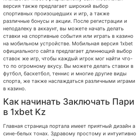
версия также предлагает широкий выбор
спортивных произошедших и игр, а также
различные бонусы и акции. После регистрации и
неподалеку в аккаунт, вы можете начать делать
ставки на спортивные события или играть в казино
на мобильном устройстве. Мобильная версия 1xbet
официального сайта предлагает длиннющий выбор
ставок же игр, чтобы каждый игрок мог найти что-
то по огромному вкусу. Вы можете делать ставки в
футбол, баскетбол, теннис и многие другие виды
спорта, же также наслаждаться различными играми
в казино.
Как начинать Заключать Пари
в 1xbet Kz
Главная страница портала имеет приятный дизайн а
сине-белых тонах. Здравому простому и интуитивно