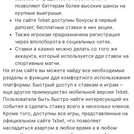
позволяют бэттерам более высокие шансы на
крупные выигрыши.
На сайте 1xbet доступны бонусы в первый
депозит, бесплатные ставки и них акции.
Также игрокам предназначена регистрация
через вполоборота в социальных сетях.
Ставки в казино можно делать со того же
аккаунта, который используется ддя ставок на
спортивные матчи.
На этом сайте вы можете найду все необходимые
разделы и функции ддя комфортного использования
платформы. Быстрый доступ к ставкам и играм –
еще другое преимущество мобильной версии 1xbet.
Пользователи быть быстро найти интересующий их
события а сделать ставку всего в несколько кликов.
Кроме того, доступны все игры, представленные на
официальном сайте 1xbet, что позволяет
насладиться азартом в любое время а в любом