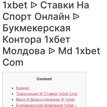
1xbet ᐉ Ставки На
Спорт Онлайн ᐉ
Букмекерская
Контора 1хбет
Молдова ᐉ Md 1xbet
Com
Content
Казино
Трансляции И Ставки 1xbet Live
Ввод И Вывод денежек В 1xbet
Букмекерская Компания 1xbet –