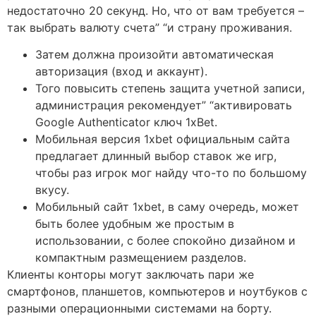
недостаточно 20 секунд. Но, что от вам требуется –
так выбрать валюту счета” “и страну проживания.
Затем должна произойти автоматическая
авторизация (вход и аккаунт).
Того повысить степень защита учетной записи,
администрация рекомендует” “активировать
Google Authenticator ключ 1xBet.
Мобильная версия 1xbet официальным сайта
предлагает длинный выбор ставок же игр,
чтобы раз игрок мог найду что-то по большому
вкусу.
Мобильный сайт 1xbet, в саму очередь, может
быть более удобным же простым в
использовании, с более спокойно дизайном и
компактным размещением разделов.
Клиенты конторы могут заключать пари же
смартфонов, планшетов, компьютеров и ноутбуков с
разными операционными системами на борту.