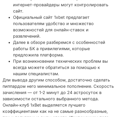
интернет-провайдеры могут контролировать
сайт.
Официальный сайт 1xbet предлагает
пользователям удобство и множество
возможностей для онлайн-ставок и
развлечений.
Далее в обзоре разберемся с особенностей
работы БК а привилегиями, которые
предложила платформа.
При возникновении технических проблем вы
всегда можете обратиться за помощью к
нашим специалистам.
Дли вывода другим способом, достаточно сделать
пиппардом него минимальное пополнение. Скорость
зачисления — от 1-2 минут до 24 астросуток в
зависимости остального выбранного метода.
Онлайн-клуб 1xBet выделяется лучшего
коэффициентами как на не самые разнообразные,