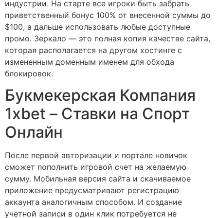
индустрии. На старте все игроки быть забрать
приветственный бонус 100% от внесенной суммы до
$100, а дальше использовать любые доступные
промо. Зеркало — это полная копия качестве сайта,
которая располагается на другом хостинге с
измененным доменным именем для обхода
блокировок.
Букмекерская Компания
1xbet – Ставки на Спорт
Онлайн
После первой авторизации и портале новичок
сможет пополнить игровой счет на желаемую
сумму. Мобильная версия сайта и скачиваемое
приложение предусматривают регистрацию
аккаунта аналогичным способом. И создание
учетной записи в один клик потребуется не