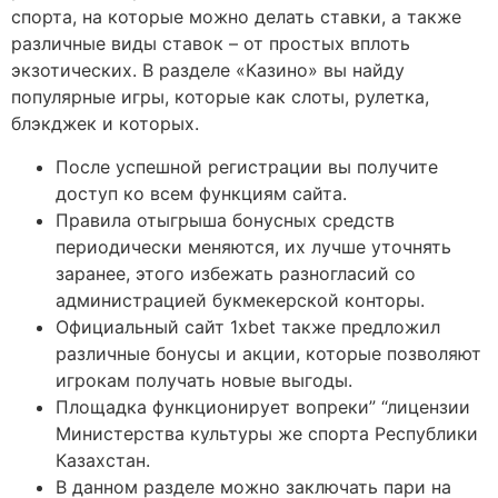
спорта, на которые можно делать ставки, а также
различные виды ставок – от простых вплоть
экзотических. В разделе «Казино» вы найду
популярные игры, которые как слоты, рулетка,
блэкджек и которых.
После успешной регистрации вы получите
доступ ко всем функциям сайта.
Правила отыгрыша бонусных средств
периодически меняются, их лучше уточнять
заранее, этого избежать разногласий со
администрацией букмекерской конторы.
Официальный сайт 1xbet также предложил
различные бонусы и акции, которые позволяют
игрокам получать новые выгоды.
Площадка функционирует вопреки” “лицензии
Министерства культуры же спорта Республики
Казахстан.
В данном разделе можно заключать пари на